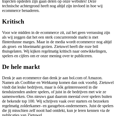
trajecten opdeden zijn gaan delen op onze websites! Deze
technische achtergrond heeft nog altijd zijn invloed in hoe wij
ecommerce benaderen.
Kritisch
Voor wie midden in de ecommerce zit, zal het geen verrassing zijn
als wij zeggen dat het een sterk concurrerende markt is met
flinterdunne marges. Maar in de media wordt ecommerce nog altijd
als groei- en bloeimarkt gezien. Zietuwel heeft die roze bril
thuisgelaten. Wij kijken regelmatig kritisch naar ontwikkelingen,
spelers en cijfers om er onze mening over te publiceren.
De hele markt
Denk je aan ecommerce dan denk je aan bol.com of Amazon.
Namen als Coolblue en Wehkamp komen dan ook voorbij. Zietuwel
vindt dat leuke bedrijven, maar is óók geïnteresseerd in die
tienduizenden andere spelers, of juist in de bedrijven met wie ze
samenwerken. Ons nieuws gaat daarom meestal over spelers buiten
de bekende top 100. Wij schrijven vaak over starters en bezoeken
regelmatig zolderkamer- en garagebox-ondernemers. Juist de spelers
die jij misschien zelf nooit had ontdekt, kun je leren kennen via de
publicaties van Zietuwel.